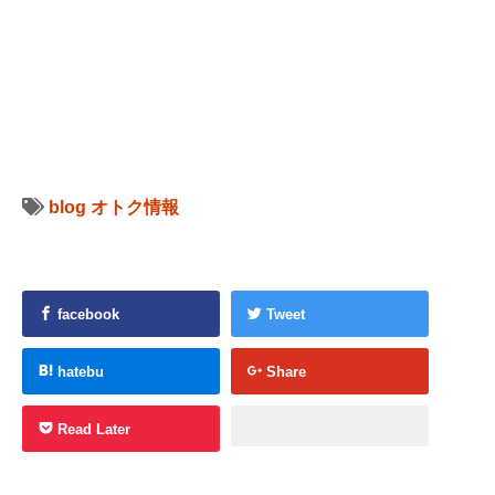
blog
オトク情報
facebook
Tweet
hatebu
Share
Read Later