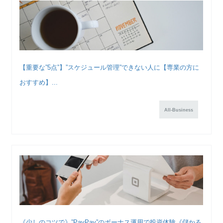
【重要な”5点”】”スケジュール管理”できない人に【専業の方に
おすすめ】...
All-Business
《少しのコツで》”PayPay”のボーナス運用で投資体験《儲かる