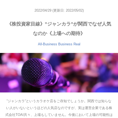
2022/04/29
(更新日: 2022/05/02)
《株投資家目線》”ジャンカラ”が関西でなぜ人気
なのか《上場への期待》
All-Business
Business
Real
”ジャンカラ”というカラオケ店をご存知でしょうか。関西では知らな
い人がいないというほどの人気店なのですが、実は運営企業である株
式会社TOAI共々、上場もしていません。今後において上場の可能性は