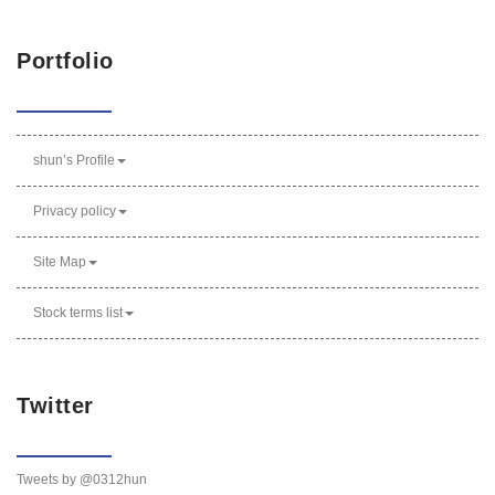
Portfolio
shun’s Profile
Privacy policy
Site Map
Stock terms list
Twitter
Tweets by @0312hun