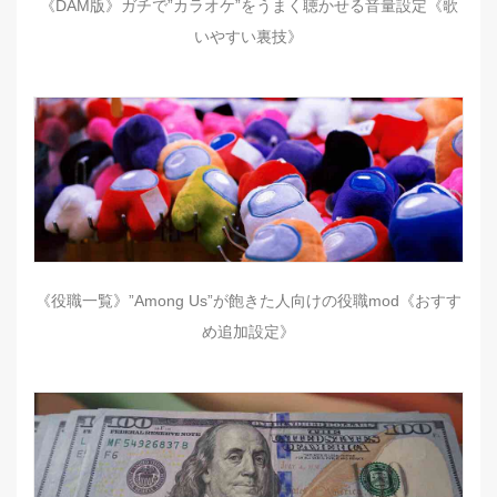
《DAM版》ガチで”カラオケ”をうまく聴かせる音量設定《歌
いやすい裏技》
《役職一覧》”Among Us”が飽きた人向けの役職mod《おすす
め追加設定》