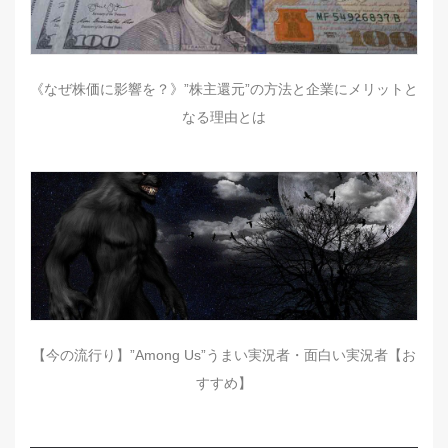
《なぜ株価に影響を？》”株主還元”の方法と企業にメリットと
なる理由とは
【今の流行り】”Among Us”うまい実況者・面白い実況者【お
すすめ】