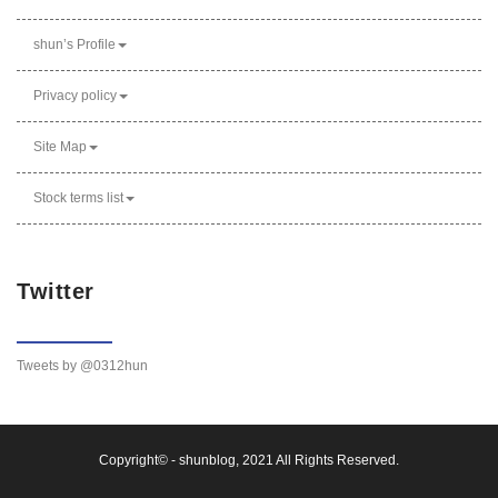
shun’s Profile
Privacy policy
Site Map
Stock terms list
Twitter
Tweets by @0312hun
Copyright©︎ -
shunblog
, 2021 All Rights Reserved.