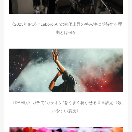
《2023年IPO》”Laboro.AI”の株価上昇の将来性に期待する理
由とは何か
《DAM版》ガチで”カラオケ”をうまく聴かせる音量設定《歌
いやすい裏技》