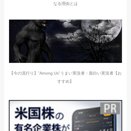
なる理由とは
【今の流行り】”Among Us”うまい実況者・面白い実況者【お
すすめ】