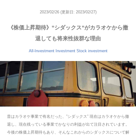
2023/02/26
(更新日: 2023/02/27)
《株価上昇期待》”シダックス”がカラオケから撤
退しても将来性抜群な理由
All-Investment
Investment
Stock investment
昔はカラオケ事業で有名だった、”シダックス” 現在はカラオケから撤
退し、現在残っている事業でかなりの利益が出て注目されています。
今後の株価上昇期待もあり、そんなこれからのシダックスについて解