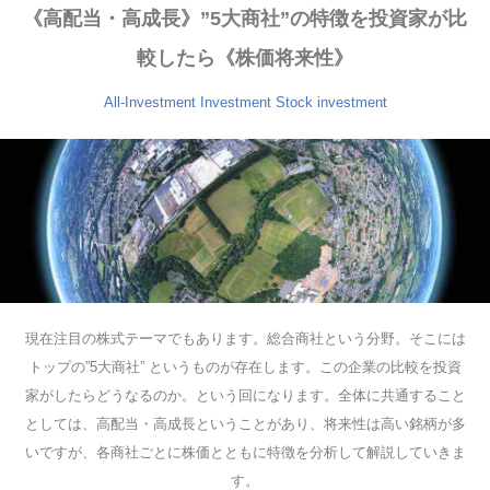
《高配当・高成長》”5大商社”の特徴を投資家が比
較したら《株価将来性》
All-Investment
Investment
Stock investment
現在注目の株式テーマでもあります。総合商社という分野。そこには
トップの”5大商社” というものが存在します。この企業の比較を投資
家がしたらどうなるのか。という回になります。全体に共通すること
としては、高配当・高成長ということがあり、将来性は高い銘柄が多
いですが、各商社ごとに株価とともに特徴を分析して解説していきま
す。