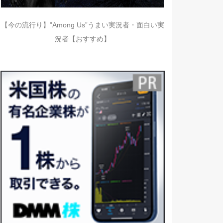
【今の流行り】”Among Us”うまい実況者・面白い実
況者【おすすめ】