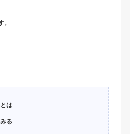
す。
とは
みる