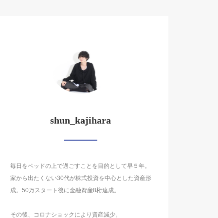
shun_kajihara
毎日をベッドの上で過ごすことを目的として早５年。
家から出たくない30代が株式投資を中心とした資産形
成。50万スタート後に金融資産8桁達成。
その後、コロナショックにより資産減少。