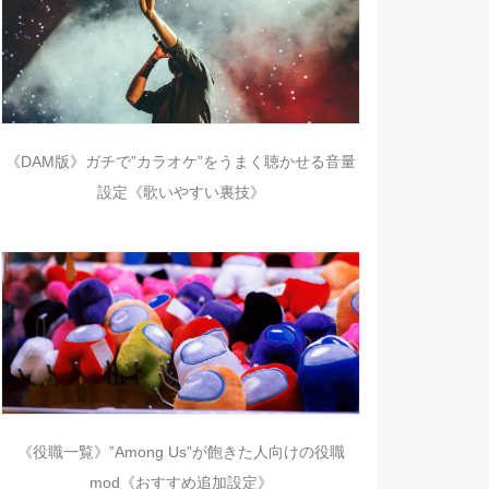
《DAM版》ガチで”カラオケ”をうまく聴かせる音量
設定《歌いやすい裏技》
《役職一覧》”Among Us”が飽きた人向けの役職
mod《おすすめ追加設定》