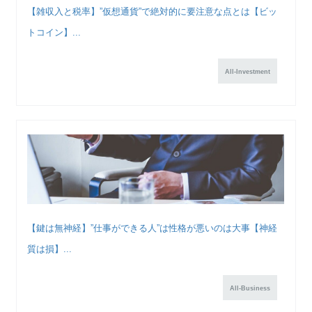
【雑収入と税率】”仮想通貨”で絶対的に要注意な点とは【ビッ
トコイン】...
All-Investment
【鍵は無神経】”仕事ができる人”は性格が悪いのは大事【神経
質は損】...
All-Business