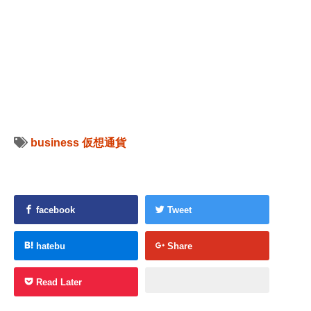
business
仮想通貨
facebook
Tweet
hatebu
Share
Read Later