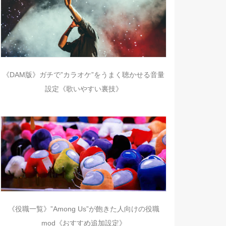
《DAM版》ガチで”カラオケ”をうまく聴かせる音量
設定《歌いやすい裏技》
《役職一覧》”Among Us”が飽きた人向けの役職
mod《おすすめ追加設定》