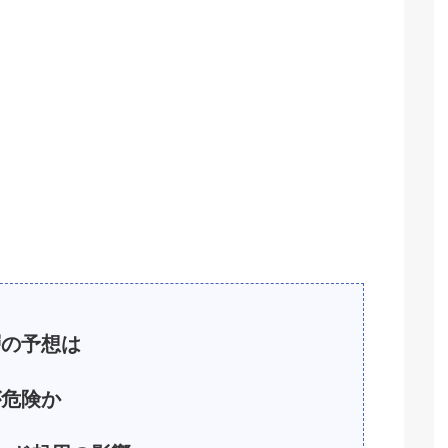
の予想は
危険か