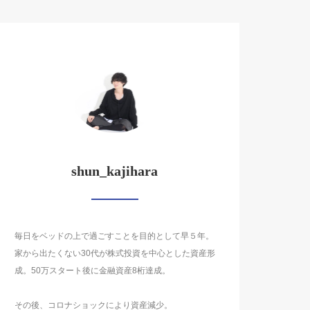
shun_kajihara
毎日をベッドの上で過ごすことを目的として早５年。
家から出たくない30代が株式投資を中心とした資産形
成。50万スタート後に金融資産8桁達成。
その後、コロナショックにより資産減少。