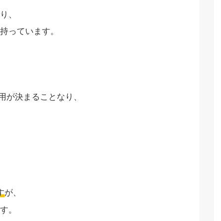
り、
持っています。
用が決まることなり、
す
が、
す。