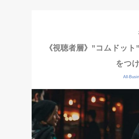
《視聴者層》”コムドット
をつ
All-Busi