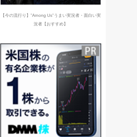
【今の流行り】”Among Us”うまい実況者・面白い実
況者【おすすめ】