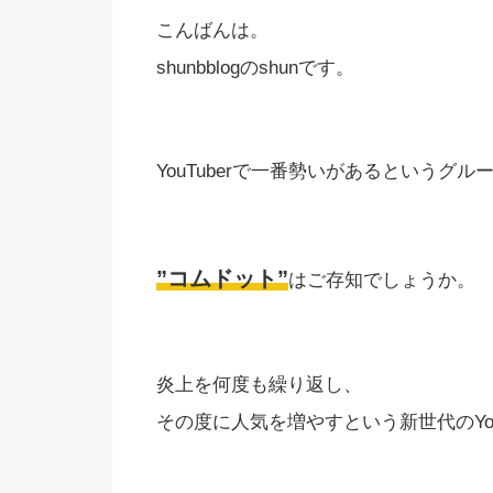
こんばんは。
shunbblogのshunです。
YouTuberで一番勢いがあるというグル
”コムドット”
はご存知でしょうか。
炎上を何度も繰り返し、
その度に人気を増やすという新世代のYou