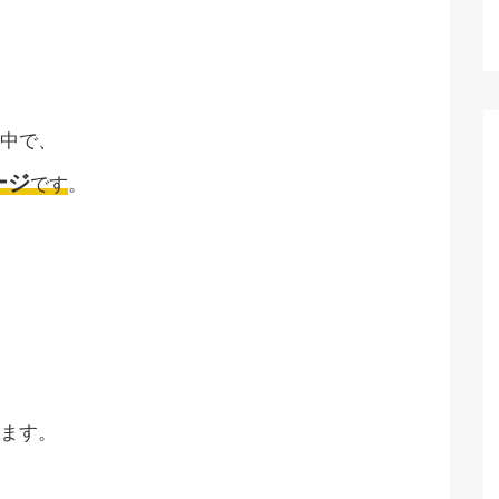
中で、
ージ
です
。
ます。