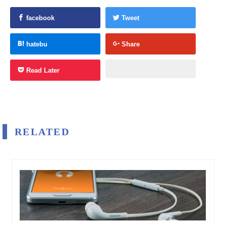
facebook
Tweet
hatebu
Share
Read Later
RELATED