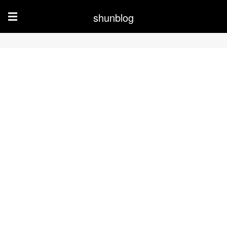
shunblog
☰