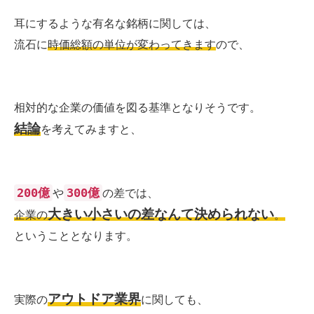
耳にするような有名な銘柄に関しては、
流石に
時価総額の単位が変わってきます
ので、
相対的な企業の価値を図る基準となりそうです。
結論
を考えてみますと、
200億
300億
や
の差では、
大きい小さいの差なんて決められない
企業の
。
ということとなります。
アウトドア業界
実際の
に関しても、