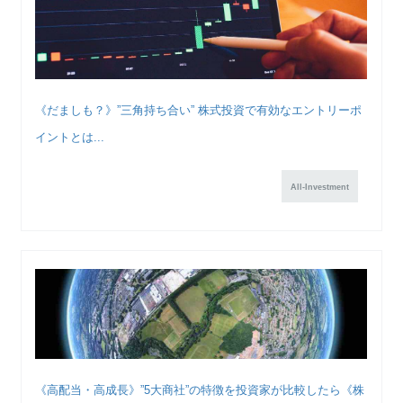
《だましも？》”三角持ち合い” 株式投資で有効なエントリーポ
イントとは...
All-Investment
《高配当・高成長》”5大商社”の特徴を投資家が比較したら《株