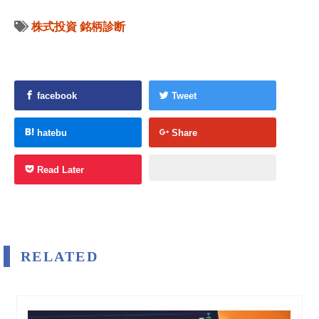
株式投資
銘柄診断
facebook
Tweet
hatebu
Share
Read Later
RELATED