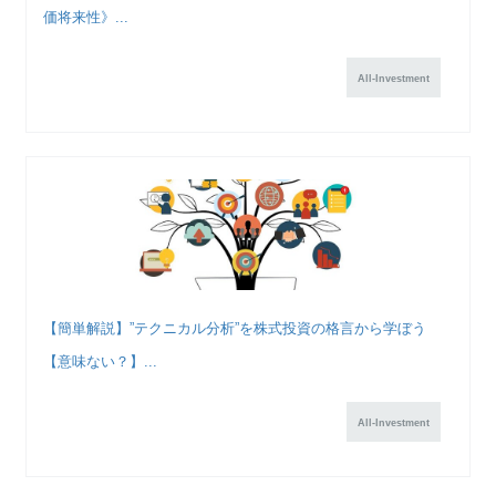
価将来性》...
All-Investment
【簡単解説】”テクニカル分析”を株式投資の格言から学ぼう
【意味ない？】...
All-Investment