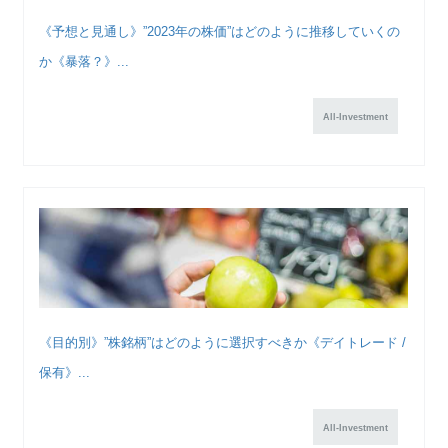
《予想と見通し》”2023年の株価”はどのように推移していくの
か《暴落？》...
All-Investment
《目的別》”株銘柄”はどのように選択すべきか《デイトレード /
保有》...
All-Investment