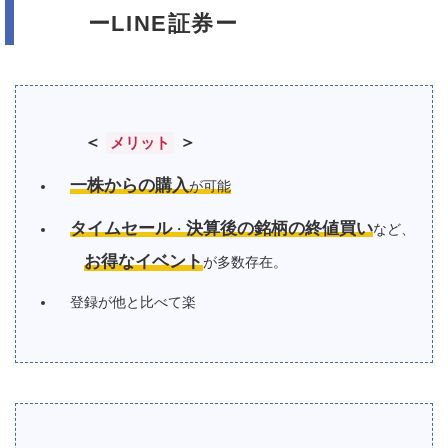
ーLINE証券ー
＜
＞
メリット
一株からの購入
が可能
タイムセール
決算後の銘柄の終値買い
・
など、
お得なイベント
が多数存在。
登録が他と比べて楽