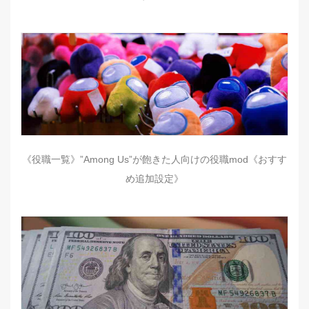
《役職一覧》”Among Us”が飽きた人向けの役職mod《おすす
め追加設定》