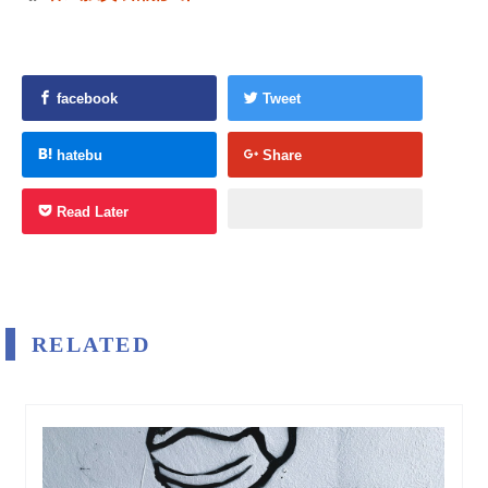
facebook
Tweet
hatebu
Share
Read Later
RELATED