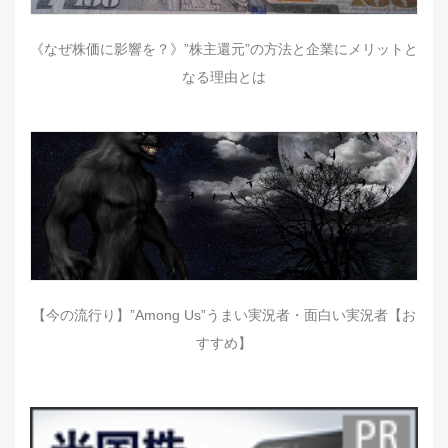
《なぜ株価に影響を？》”株主還元”の方法と企業にメリットと
なる理由とは
【今の流行り】”Among Us”うまい実況者・面白い実況者【お
すすめ】