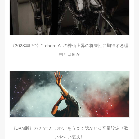
《2023年IPO》”Laboro.AI”の株価上昇の将来性に期待する理
由とは何か
《DAM版》ガチで”カラオケ”をうまく聴かせる音量設定《歌
いやすい裏技》