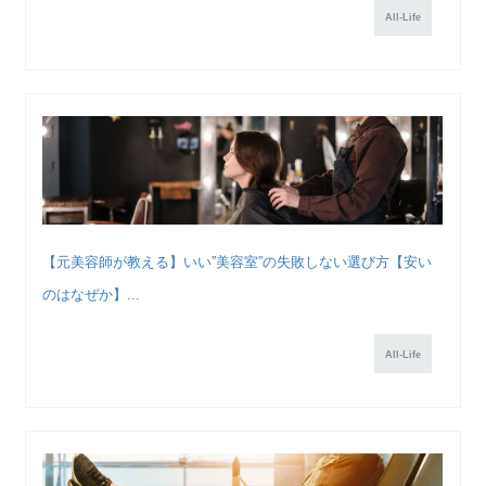
All-Life
【元美容師が教える】いい”美容室”の失敗しない選び方【安い
のはなぜか】...
All-Life