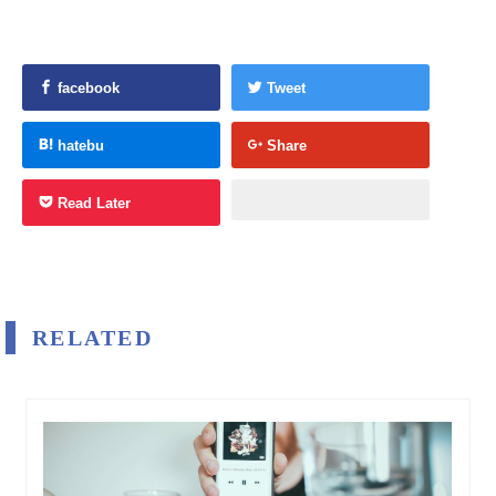
facebook
Tweet
hatebu
Share
Read Later
RELATED