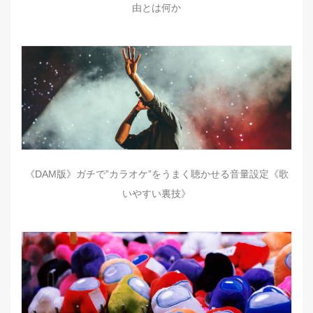
由とは何か
《DAM版》ガチで”カラオケ”をうまく聴かせる音量設定《歌
いやすい裏技》