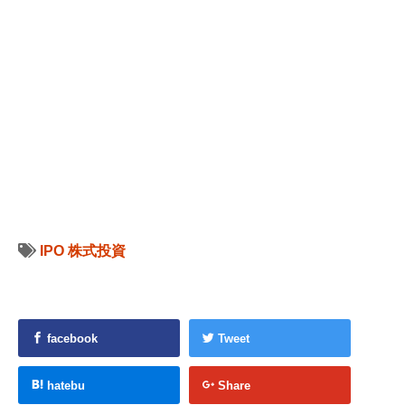
IPO
株式投資
facebook
Tweet
hatebu
Share