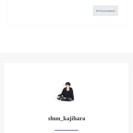
All-Investment
shun_kajihara