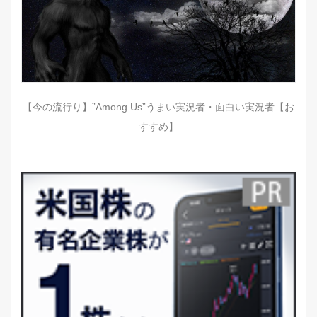
【今の流行り】”Among Us”うまい実況者・面白い実況者【お
すすめ】