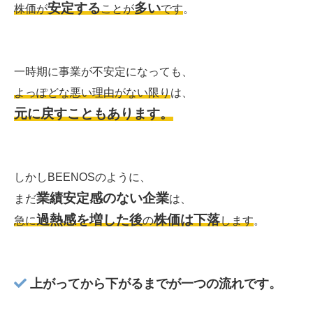
安定する
多い
株価が
ことが
です
。
一時期に事業が不安定になっても、
よっぽどな悪い理由がない限り
は、
元に戻すこともあります。
しかしBEENOSのように、
業績安定感のない企業
まだ
は、
過熱感を増した後
株価は下落
急に
の
します
。
上がってから下がるまでが一つの流れです。