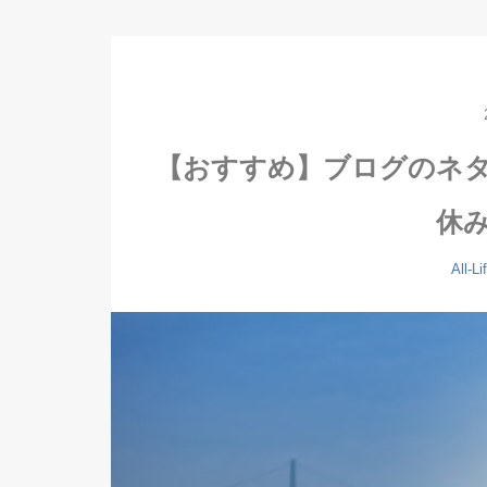
【おすすめ】ブログのネ
休
All-Li