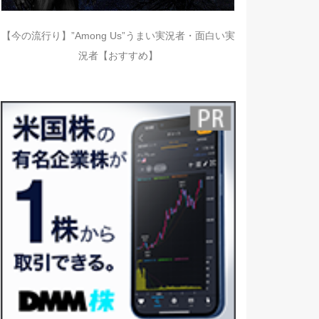
【今の流行り】”Among Us”うまい実況者・面白い実
況者【おすすめ】