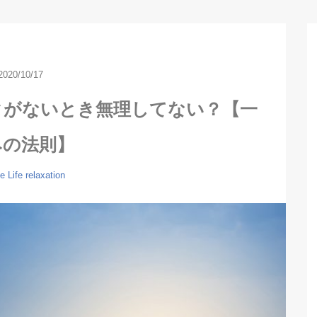
2020/10/17
タがないとき無理してない？【一
みの法則】
fe
Life
relaxation