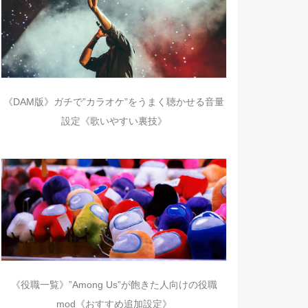
《DAM版》ガチで”カラオケ”をうまく聴かせる音量
設定《歌いやすい裏技》
《役職一覧》”Among Us”が飽きた人向けの役職
mod《おすすめ追加設定》