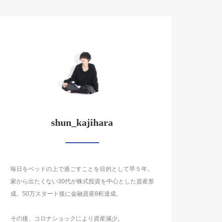
shun_kajihara
毎日をベッドの上で過ごすことを目的として早５年。
家から出たくない30代が株式投資を中心とした資産形
成。50万スタート後に金融資産8桁達成。
その後、コロナショックにより資産減少。