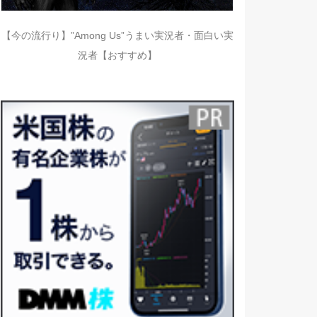
【今の流行り】”Among Us”うまい実況者・面白い実
況者【おすすめ】