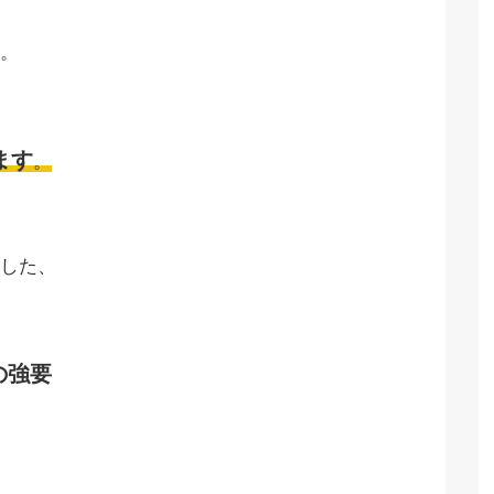
。
ます
。
した、
の強要