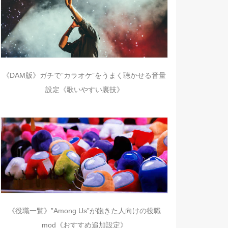
《DAM版》ガチで”カラオケ”をうまく聴かせる音量
設定《歌いやすい裏技》
《役職一覧》”Among Us”が飽きた人向けの役職
mod《おすすめ追加設定》