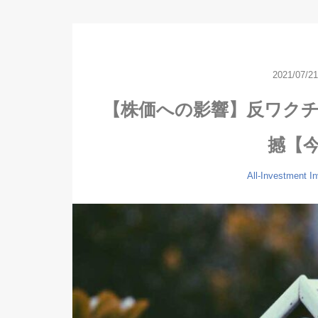
2021/07/21
【株価への影響】反ワクチ
撼【
All-Investment
I