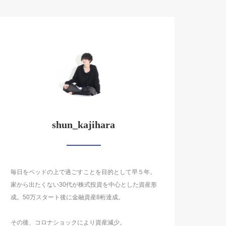
shun_kajihara
毎日をベッドの上で過ごすことを目的として早５年。
家から出たくない30代が株式投資を中心とした資産形
成。50万スタート後に金融資産8桁達成。
その後、コロナショックにより資産減少。