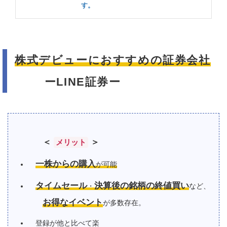
す。
株式デビューにおすすめの証券会社
ーLINE証券ー
＜
＞
メリット
一株からの購入
が可能
タイムセール
決算後の銘柄の終値買い
・
など、
お得なイベント
が多数存在。
登録が他と比べて楽