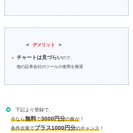
＜
＞
デメリット
チャートは見づらい
ので、
他の証券会社のツールの使用を推奨
下記より登録で、
無料
3000円分
今なら
で
の株が
！
プラス1000円分
条件次第で
のチャンス
！