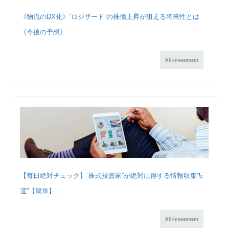
《物流のDX化》”ロジザード”の株価上昇が狙える将来性とは
《今後の予想》...
All-Investment
【毎日絶対チェック】”株式投資家”が絶対に得する情報収集”5
選”【簡単】...
All-Investment