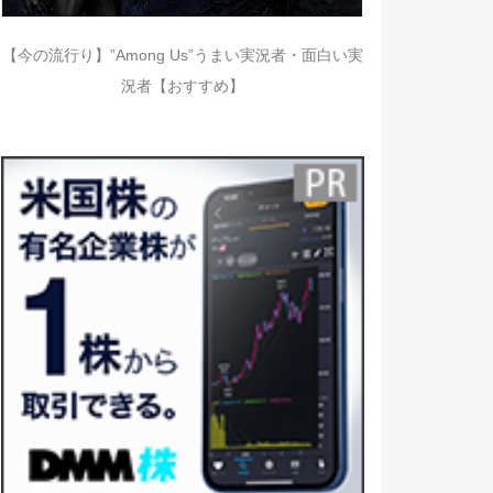
【今の流行り】”Among Us”うまい実況者・面白い実
況者【おすすめ】