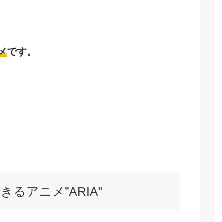
メ
です。
るアニメ”ARIA”