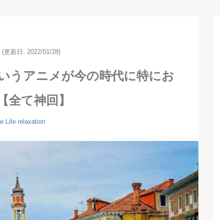
(更新日: 2022/01/28)
”というアニメが今の時代に特にお
【全て神回】
fe
Life
relaxation