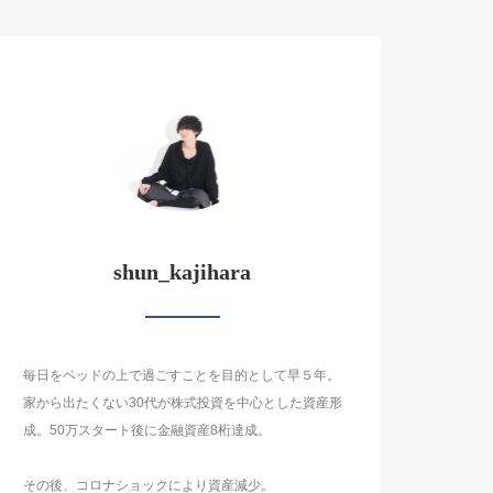
shun_kajihara
毎日をベッドの上で過ごすことを目的として早５年。
家から出たくない30代が株式投資を中心とした資産形
成。50万スタート後に金融資産8桁達成。
その後、コロナショックにより資産減少。