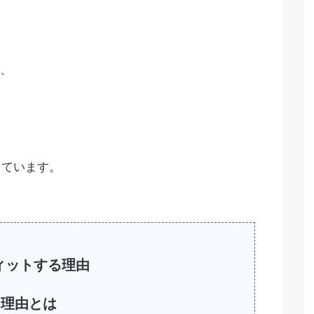
、
っています。
ィットする理由
理由とは