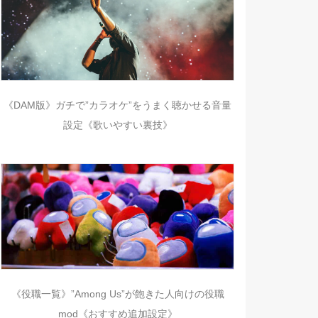
《DAM版》ガチで”カラオケ”をうまく聴かせる音量
設定《歌いやすい裏技》
《役職一覧》”Among Us”が飽きた人向けの役職
mod《おすすめ追加設定》