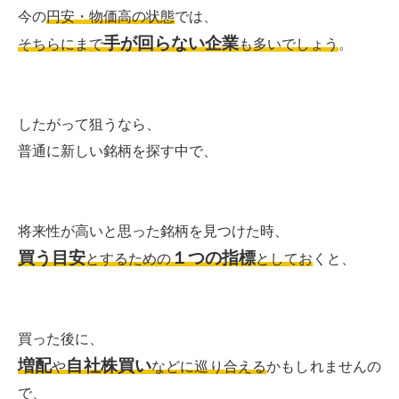
今の
円安・物価高の状態
では、
手が回らない企業
そちらにまで
も多いでしょう
。
したがって狙うなら、
普通に新しい銘柄を探す中で、
将来性が高いと思った銘柄を見つけた時、
買う目安
１つの指標
とするための
としてお
くと、
買った後に、
増配
自社株買い
や
などに巡り合える
かもしれませんの
で、