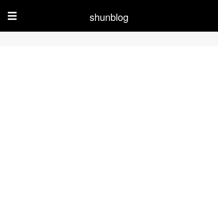
shunblog
☰