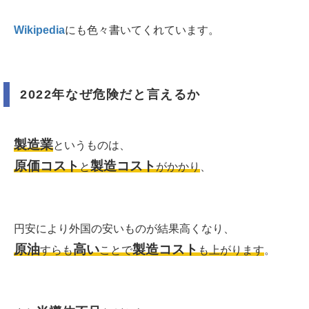
Wikipedia
にも色々書いてくれています。
2022年なぜ危険だと言えるか
製造業
というものは、
原価コスト
製造コスト
と
がかかり
、
円安により外国の安いものが結果高くなり、
原油
高い
製造コスト
すらも
ことで
も上がります
。