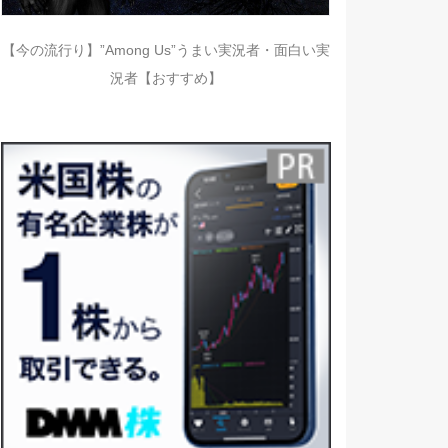
【今の流行り】”Among Us”うまい実況者・面白い実
況者【おすすめ】