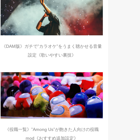
《DAM版》ガチで”カラオケ”をうまく聴かせる音量
設定《歌いやすい裏技》
《役職一覧》”Among Us”が飽きた人向けの役職
mod《おすすめ追加設定》