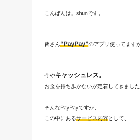
こんばんは。shunです。
“PayPay”
皆さん
のアプリ使ってます
キャッシュレス。
今や
お金を持ち歩かないが定着してきました
そんなPayPayですが、
この中にある
サービス内容
として、