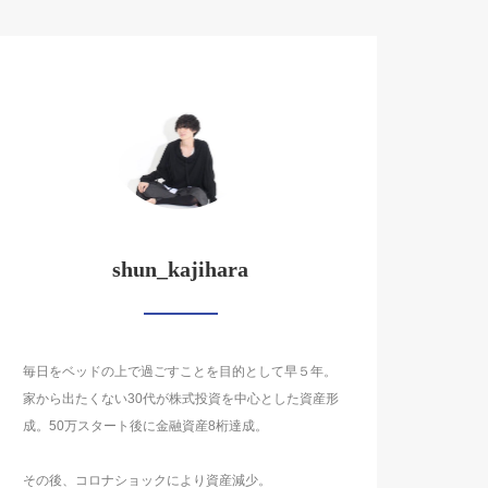
shun_kajihara
毎日をベッドの上で過ごすことを目的として早５年。
家から出たくない30代が株式投資を中心とした資産形
成。50万スタート後に金融資産8桁達成。
その後、コロナショックにより資産減少。