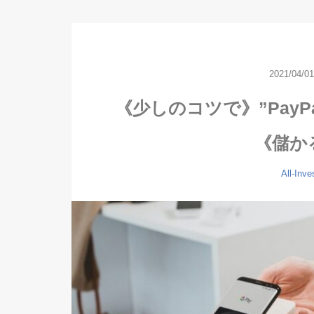
2021/04/01
《少しのコツで》”Pay
《儲か
All-Inv