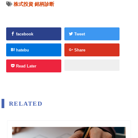
株式投資
銘柄診断
facebook
Tweet
hatebu
Share
Read Later
RELATED