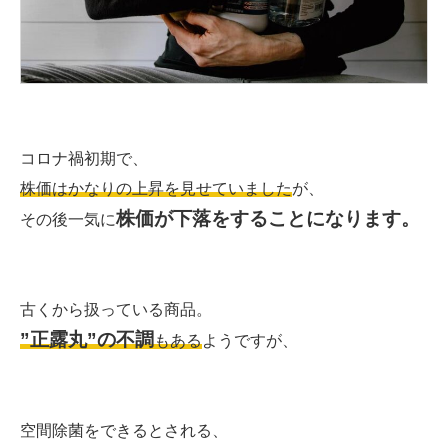
コロナ禍初期で、
株価はかなりの上昇を見せていました
が、
株価が下落をすることになります。
その後一気に
古くから扱っている商品。
”正露丸”の不調
もある
ようですが、
空間除菌をできるとされる、