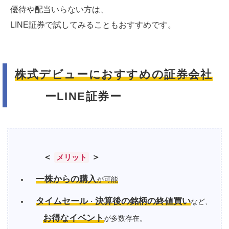
優待や配当いらない方は、
LINE証券で試してみることもおすすめです。
株式デビューにおすすめの証券会社
ーLINE証券ー
＜
＞
メリット
一株からの購入
が可能
タイムセール
決算後の銘柄の終値買い
・
など、
お得なイベント
が多数存在。