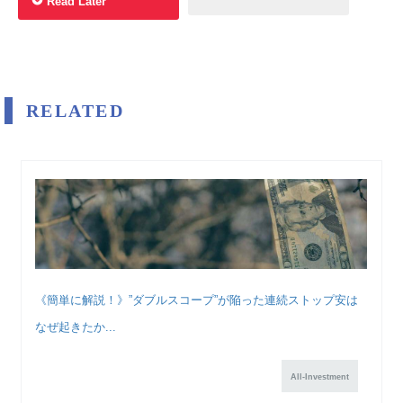
Read Later
RELATED
《簡単に解説！》”ダブルスコープ”が陥った連続ストップ安は
なぜ起きたか...
All-Investment